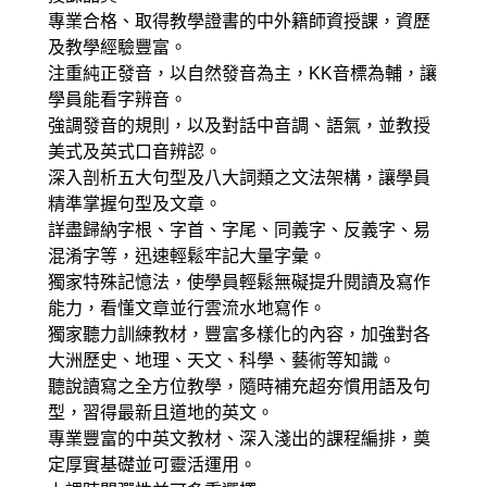
專業合格、取得教學證書的中外籍師資授課，資歷
及教學經驗豐富。
注重純正發音，以自然發音為主，KK音標為輔，讓
學員能看字辨音。
強調發音的規則，以及對話中音調、語氣，並教授
美式及英式口音辨認。
深入剖析五大句型及八大詞類之文法架構，讓學員
精準掌握句型及文章。
詳盡歸納字根、字首、字尾、同義字、反義字、易
混淆字等，迅速輕鬆牢記大量字彙。
獨家特殊記憶法，使學員輕鬆無礙提升閱讀及寫作
能力，看懂文章並行雲流水地寫作。
獨家聽力訓練教材，豐富多樣化的內容，加強對各
大洲歷史、地理、天文、科學、藝術等知識。
聽說讀寫之全方位教學，隨時補充超夯慣用語及句
型，習得最新且道地的英文。
專業豐富的中英文教材、深入淺出的課程編排，奠
定厚實基礎並可靈活運用。