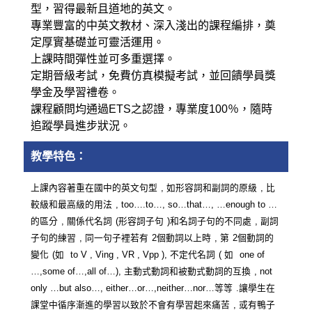
型，習得最新且道地的英文。
專業豐富的中英文教材、深入淺出的課程編排，奠
定厚實基礎並可靈活運用。
上課時間彈性並可多重選擇。
定期晉級考試，免費仿真模擬考試，並回饋學員獎
學金及學習禮卷。
課程顧問均通過ETS之認證，專業度100％，隨時
追蹤學員進步狀況。
教學特色：
,
,
上課內容著重在國中的英文句型
如形容詞和副詞的原級
比
, too….to…, so…that…, …enough to …
較級和最高級的用法
,
(
)
,
的區分
關係代名詞
形容詞子句
和名詞子句的不同處
副詞
,
2
,
2
子句的練習
同一句子裡若有
個動詞以上時
第
個動詞的
(
to V , Ving , VR , Vpp ),
(
one of
變化
如
不定代名詞
如
…,some of…,all of…),
, not
主動式動詞和被動式動詞的互換
only …but also…, either…or…,neither…nor…
.
等等
讓學生在
,
課堂中循序漸進的學習以致於不會有學習起來痛苦
或有鴨子