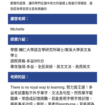
,
,
聽雷的感覺
讓同學們在國中英文的基礎上根基打得穩固
進
.
而認為學習英文是有興趣的
課堂老師：
Michelle
師資介紹：
學歷-輔仁大學語言學研究所碩士/東吳大學英文系
學士
證照資格-多益995分
專攻強項-多益、全民英檢、英文文法、商用英文
老師的話：
There is no royal way to learning. 努力是王道！多
益考試重點不外乎單字、文法及句型。然而單字範
圍廣，常造成記憶困難。若能善用字根字首記憶，
將能事半功倍。例如，常考的reimburse，若能視為