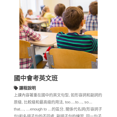
國中會考英文班
課程說明
上課內容著重在國中的英文句型, 如形容詞和副詞的
原級, 比較級和最高級的用法, too….to…, so…
that…, …enough to …的區分, 關係代名詞(形容詞子
句)和名詞子句的不同處, 副詞子句的練習, 同一句子