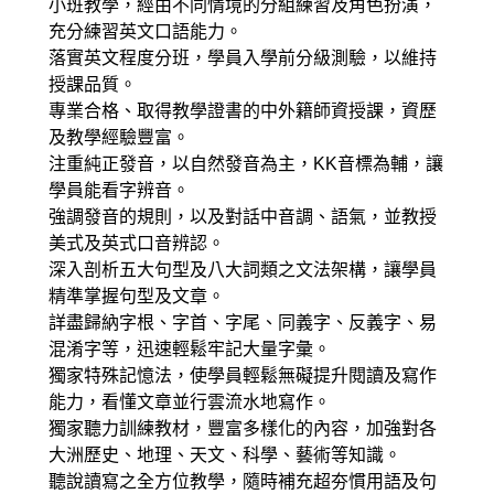
小班教學，經由不同情境的分組練習及角色扮演，
充分練習英文口語能力。
落實英文程度分班，學員入學前分級測驗，以維持
授課品質。
專業合格、取得教學證書的中外籍師資授課，資歷
及教學經驗豐富。
注重純正發音，以自然發音為主，KK音標為輔，讓
學員能看字辨音。
強調發音的規則，以及對話中音調、語氣，並教授
美式及英式口音辨認。
深入剖析五大句型及八大詞類之文法架構，讓學員
精準掌握句型及文章。
詳盡歸納字根、字首、字尾、同義字、反義字、易
混淆字等，迅速輕鬆牢記大量字彙。
獨家特殊記憶法，使學員輕鬆無礙提升閱讀及寫作
能力，看懂文章並行雲流水地寫作。
獨家聽力訓練教材，豐富多樣化的內容，加強對各
大洲歷史、地理、天文、科學、藝術等知識。
聽說讀寫之全方位教學，隨時補充超夯慣用語及句